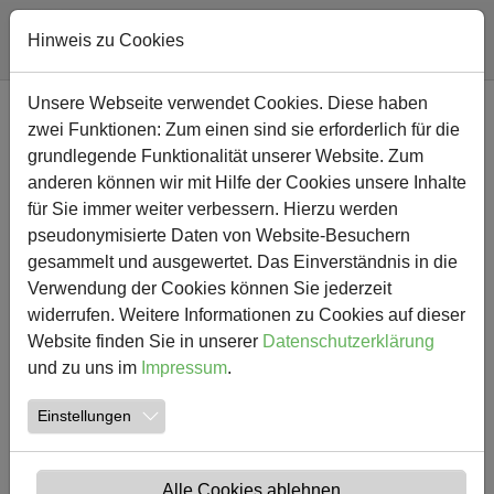
Hinweis zu Cookies
Zum Hauptinhalt springen
Unsere Webseite verwendet Cookies. Diese haben
NEWS
zwei Funktionen: Zum einen sind sie erforderlich für die
grundlegende Funktionalität unserer Website. Zum
anderen können wir mit Hilfe der Cookies unsere Inhalte
für Sie immer weiter verbessern. Hierzu werden
pseudonymisierte Daten von Website-Besuchern
gesammelt und ausgewertet. Das Einverständnis in die
Verwendung der Cookies können Sie jederzeit
widerrufen. Weitere Informationen zu Cookies auf dieser
Website finden Sie in unserer
Datenschutzerklärung
und zu uns im
Impressum
.
16.05.2017
Einstellungen
Rückblick auf unser Schulfest
Der Himmel strahlte und versüßte zahlreichen Besuchern
Alle Cookies ablehnen