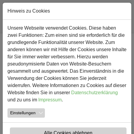
Hinweis zu Cookies
Sie sind hier:
Südschule
Nachricht
Unsere Webseite verwendet Cookies. Diese haben
zwei Funktionen: Zum einen sind sie erforderlich für die
Zum Hauptinhalt springen
grundlegende Funktionalität unserer Website. Zum
NEWS
anderen können wir mit Hilfe der Cookies unsere Inhalte
für Sie immer weiter verbessern. Hierzu werden
Vorstand der Freunde der
pseudonymisierte Daten von Website-Besuchern
gesammelt und ausgewertet. Das Einverständnis in die
Südschule formiert sich neu
Verwendung der Cookies können Sie jederzeit
widerrufen. Weitere Informationen zu Cookies auf dieser
04.05.2017
Südschule Aktuelles
Website finden Sie in unserer
Datenschutzerklärung
und zu uns im
Impressum
.
Einstellungen
Alle Cookies ablehnen