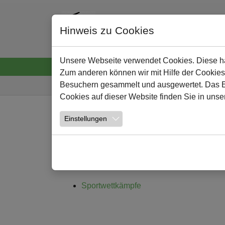
Hinweis zu Cookies
Unsere Webseite verwendet Cookies. Diese hab
Startseite
Neuigkeiten
Wir
Lernen un
Zum anderen können wir mit Hilfe der Cookies
Sie sind hier:
Besuchern gesammelt und ausgewertet. Das Ein
Cookies auf dieser Website finden Sie in unse
Zum Hauptinhalt springen
Einstellungen
Sportwettkämpfe