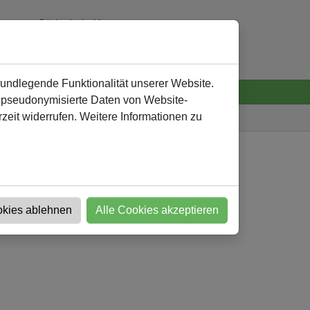
Südschule Kamen
0 23 07 - 92 32 60
verwaltung
@
suedschule-kamen.de
rundlegende Funktionalität unserer Website.
n pseudonymisierte Daten von Website-
eit widerrufen. Weitere Informationen zu
Südschule
Lernen und mehr
Sport
okies ablehnen
Alle Cookies akzeptieren