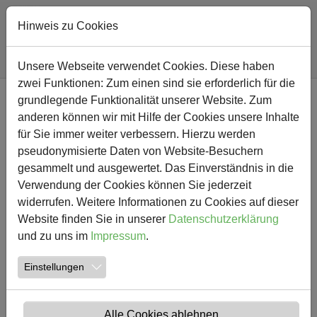
Hinweis zu Cookies
Sie sind hier:
Südschule
Nachricht
Unsere Webseite verwendet Cookies. Diese haben
zwei Funktionen: Zum einen sind sie erforderlich für die
Zum Hauptinhalt springen
grundlegende Funktionalität unserer Website. Zum
NEWS
anderen können wir mit Hilfe der Cookies unsere Inhalte
für Sie immer weiter verbessern. Hierzu werden
3. Platz beim
pseudonymisierte Daten von Website-Besuchern
gesammelt und ausgewertet. Das Einverständnis in die
Basketballturnier für unsere
Verwendung der Cookies können Sie jederzeit
Schule
widerrufen. Weitere Informationen zu Cookies auf dieser
Website finden Sie in unserer
Datenschutzerklärung
und zu uns im
Impressum
.
15.03.2017
Südschule
Einstellungen
Alle Cookies ablehnen