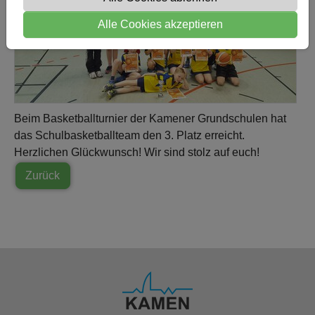
Alle Cookies akzeptieren
Beim Basketballturnier der Kamener Grundschulen hat
das Schulbasketballteam den 3. Platz erreicht.
Herzlichen Glückwunsch! Wir sind stolz auf euch!
Zurück