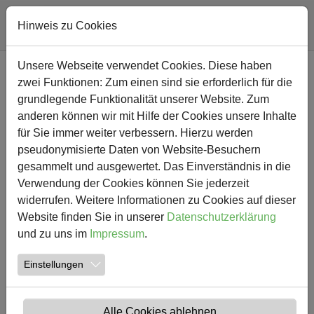
Hinweis zu Cookies
Zum Hauptinhalt springen
Unsere Webseite verwendet Cookies. Diese haben
NEWS
zwei Funktionen: Zum einen sind sie erforderlich für die
grundlegende Funktionalität unserer Website. Zum
anderen können wir mit Hilfe der Cookies unsere Inhalte
für Sie immer weiter verbessern. Hierzu werden
pseudonymisierte Daten von Website-Besuchern
gesammelt und ausgewertet. Das Einverständnis in die
Verwendung der Cookies können Sie jederzeit
widerrufen. Weitere Informationen zu Cookies auf dieser
Website finden Sie in unserer
Datenschutzerklärung
und zu uns im
Impressum
.
12.11.2015
Einstellungen
Adventssingen 2015
An den 4 Adventsmontagen wird an der Josefschule und
Alle Cookies ablehnen