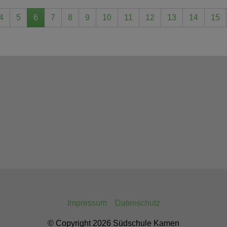
4
5
6
7
8
9
10
11
12
13
14
15
Impressum
Datenschutz
© Copyright 2026 Südschule Kamen