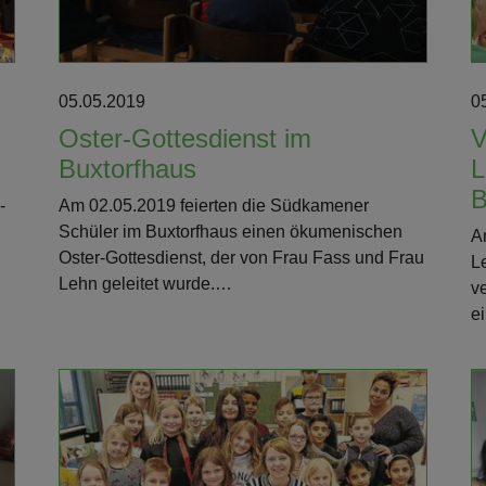
05.05.2019
0
Oster-Gottesdienst im
V
Buxtorfhaus
L
B
-
Am 02.05.2019 feierten die Südkamener
Schüler im Buxtorfhaus einen ökumenischen
A
Oster-Gottesdienst, der von Frau Fass und Frau
L
Lehn geleitet wurde.…
v
e