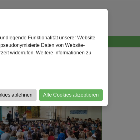
Südschule Kamen
0 23 07 - 92 32 60
verwaltung
@
suedschule-kamen.de
rundlegende Funktionalität unserer Website.
n pseudonymisierte Daten von Website-
eit widerrufen. Weitere Informationen zu
okies ablehnen
Alle Cookies akzeptieren