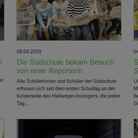
Weiterlesen
09.04.2019
0
i
Die Südschule bekam Besuch
S
von einer Reporterin
S
he
Alle Schülerinnen und Schüler der Südschule
U
erfreuen sich seit dem ersten Schultag an der
M
Kinderseite des Hellweger Anzeigers, die jeden
b
Tag…
G