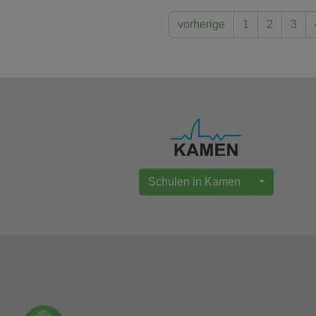
vorherige
1
2
3
Schulen in Kamen