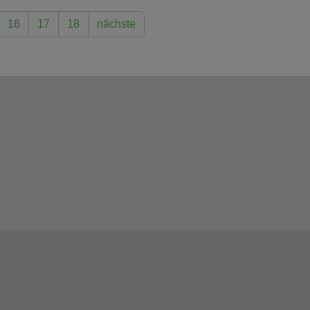
16
17
18
nächste