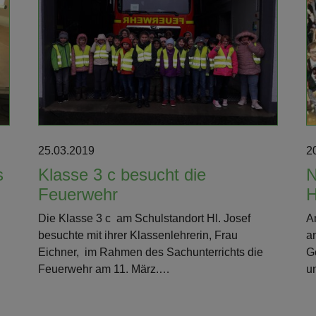
Weiterlesen
25.03.2019
2
s
Klasse 3 c besucht die
N
Feuerwehr
H
Die Klasse 3 c am Schulstandort Hl. Josef
A
besuchte mit ihrer Klassenlehrerin, Frau
a
Eichner, im Rahmen des Sachunterrichts die
G
Feuerwehr am 11. März.…
u