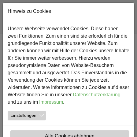
Hinweis zu Cookies
Sie sind hier:
Südschule
Nachricht
Unsere Webseite verwendet Cookies. Diese haben
zwei Funktionen: Zum einen sind sie erforderlich für die
Zum Hauptinhalt springen
grundlegende Funktionalität unserer Website. Zum
NEWS
anderen können wir mit Hilfe der Cookies unsere Inhalte
für Sie immer weiter verbessern. Hierzu werden
Oster-Gottesdienst im
pseudonymisierte Daten von Website-Besuchern
gesammelt und ausgewertet. Das Einverständnis in die
Buxtorfhaus
Verwendung der Cookies können Sie jederzeit
widerrufen. Weitere Informationen zu Cookies auf dieser
05.05.2019
Südschule Aktuelles
Website finden Sie in unserer
Datenschutzerklärung
Erstellt von
Liedtke Rautenberg
und zu uns im
Impressum
.
Einstellungen
Alle Cookies ablehnen