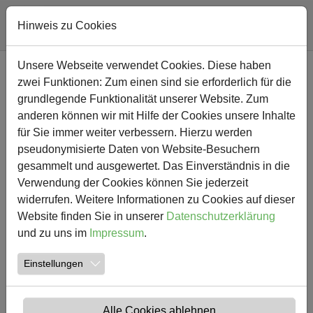
Hinweis zu Cookies
Zum Hauptinhalt springen
Unsere Webseite verwendet Cookies. Diese haben
NEWS
zwei Funktionen: Zum einen sind sie erforderlich für die
grundlegende Funktionalität unserer Website. Zum
anderen können wir mit Hilfe der Cookies unsere Inhalte
für Sie immer weiter verbessern. Hierzu werden
pseudonymisierte Daten von Website-Besuchern
gesammelt und ausgewertet. Das Einverständnis in die
Verwendung der Cookies können Sie jederzeit
widerrufen. Weitere Informationen zu Cookies auf dieser
Website finden Sie in unserer
Datenschutzerklärung
und zu uns im
Impressum
.
10.07.2019
Einstellungen
Waldbühne Hamm, wir kommen!!!
Diesen Satz riefen die Kinder am Dienstag, den 9. Juli
Alle Cookies ablehnen