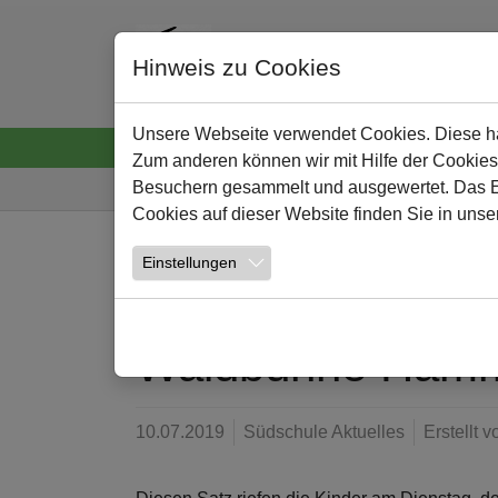
Hinweis zu Cookies
Unsere Webseite verwendet Cookies. Diese hab
Startseite
Neuigkeiten
Wir
Lernen und
Zum anderen können wir mit Hilfe der Cookies
Sie sind hier:
Besuchern gesammelt und ausgewertet. Das Ein
Cookies auf dieser Website finden Sie in unse
Zum Hauptinhalt springen
Einstellungen
NEWS
Waldbühne Hamm,
10.07.2019
Südschule Aktuelles
Erstellt 