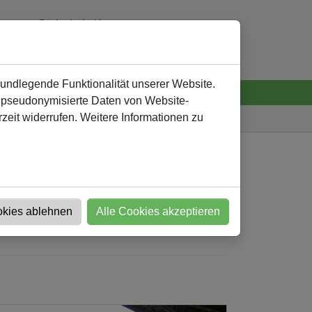
Südschule Kamen
0 23 07 - 92 32 60
verwaltung
@
suedschule-kamen.de
rundlegende Funktionalität unserer Website.
n pseudonymisierte Daten von Website-
eit widerrufen. Weitere Informationen zu
Südschule
Nachricht
okies ablehnen
Alle Cookies akzeptieren