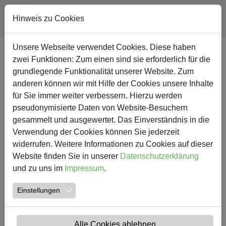
Hinweis zu Cookies
Zum Hauptinhalt springen
Unsere Webseite verwendet Cookies. Diese haben
NEWS
zwei Funktionen: Zum einen sind sie erforderlich für die
grundlegende Funktionalität unserer Website. Zum
anderen können wir mit Hilfe der Cookies unsere Inhalte
für Sie immer weiter verbessern. Hierzu werden
pseudonymisierte Daten von Website-Besuchern
gesammelt und ausgewertet. Das Einverständnis in die
Verwendung der Cookies können Sie jederzeit
widerrufen. Weitere Informationen zu Cookies auf dieser
Website finden Sie in unserer
Datenschutzerklärung
und zu uns im
Impressum
.
09.05.2013
Einstellungen
Kaum noch Platz für Pokale
Die Kinder der Südschule sind ziemlich sportlich. Das
Alle Cookies ablehnen