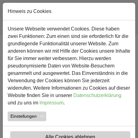
Hinweis zu Cookies
Sie sind hier:
Südschule
Nachricht
Unsere Webseite verwendet Cookies. Diese haben
zwei Funktionen: Zum einen sind sie erforderlich für die
Zum Hauptinhalt springen
grundlegende Funktionalität unserer Website. Zum
NEWS
anderen können wir mit Hilfe der Cookies unsere Inhalte
für Sie immer weiter verbessern. Hierzu werden
Kaum noch Platz für Pokale
pseudonymisierte Daten von Website-Besuchern
gesammelt und ausgewertet. Das Einverständnis in die
09.05.2013
Aktuelles Hellweger Anzeiger
Verwendung der Cookies können Sie jederzeit
widerrufen. Weitere Informationen zu Cookies auf dieser
Website finden Sie in unserer
Datenschutzerklärung
und zu uns im
Impressum
.
Einstellungen
Alle Cookies ablehnen