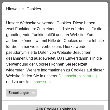
Hinweis zu Cookies
Sie sind hier:
Südschule
Nachricht
Unsere Webseite verwendet Cookies. Diese haben
zwei Funktionen: Zum einen sind sie erforderlich für die
Zum Hauptinhalt springen
grundlegende Funktionalität unserer Website. Zum
NEWS
anderen können wir mit Hilfe der Cookies unsere Inhalte
für Sie immer weiter verbessern. Hierzu werden
Einladung zum Schulfest am
pseudonymisierte Daten von Website-Besuchern
gesammelt und ausgewertet. Das Einverständnis in die
13.05.2017 am Standort
Verwendung der Cookies können Sie jederzeit
Südschule
widerrufen. Weitere Informationen zu Cookies auf dieser
Website finden Sie in unserer
Datenschutzerklärung
und zu uns im
Impressum
.
04.05.2017
Südschule Aktuelles
Einstellungen
Alle Cookies ablehnen