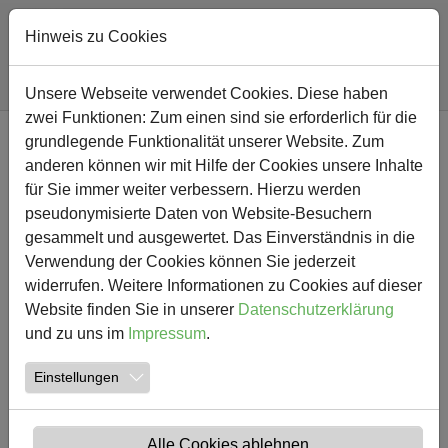
Hinweis zu Cookies
Sie sind hier:
Südschule
Nachricht
Unsere Webseite verwendet Cookies. Diese haben
zwei Funktionen: Zum einen sind sie erforderlich für die
Zum Hauptinhalt springen
grundlegende Funktionalität unserer Website. Zum
NEWS
anderen können wir mit Hilfe der Cookies unsere Inhalte
für Sie immer weiter verbessern. Hierzu werden
Zukunftswerkstatt in der
pseudonymisierte Daten von Website-Besuchern
gesammelt und ausgewertet. Das Einverständnis in die
OGS
Verwendung der Cookies können Sie jederzeit
widerrufen. Weitere Informationen zu Cookies auf dieser
14.12.2021
Aktuelles
Website finden Sie in unserer
Datenschutzerklärung
und zu uns im
Impressum
.
Einstellungen
Alle Cookies ablehnen