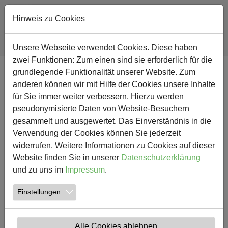
Hinweis zu Cookies
Sie sind hier:
Südschule
Nachricht
Unsere Webseite verwendet Cookies. Diese haben
zwei Funktionen: Zum einen sind sie erforderlich für die
Zum Hauptinhalt springen
grundlegende Funktionalität unserer Website. Zum
NEWS
anderen können wir mit Hilfe der Cookies unsere Inhalte
für Sie immer weiter verbessern. Hierzu werden
Wir freuen uns über neue
pseudonymisierte Daten von Website-Besuchern
gesammelt und ausgewertet. Das Einverständnis in die
Spielgeräte an beiden
Verwendung der Cookies können Sie jederzeit
Standorten
widerrufen. Weitere Informationen zu Cookies auf dieser
Website finden Sie in unserer
Datenschutzerklärung
und zu uns im
Impressum
.
28.06.2016
Erstellt von
Georg
Einstellungen
Alle Cookies ablehnen