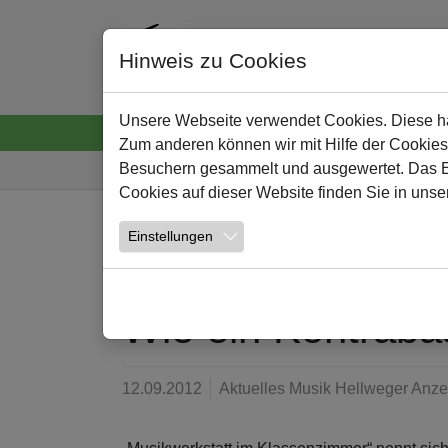
Hinweis zu Cookies
Unsere Webseite verwendet Cookies. Diese hab
Startseite
Neuigkeiten
Wir
Lernen und
Zum anderen können wir mit Hilfe der Cookies
Sie sind hier:
Besuchern gesammelt und ausgewertet. Das Ein
Cookies auf dieser Website finden Sie in unse
Zum Hauptinhalt springen
Einstellungen
NEWS
Wie ein Kontraba
12.09.2012
Aktuelles Musik Hellweger Anze