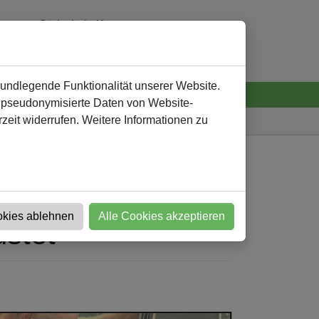
Südschule Kamen
0 23 07 - 92 32 60
verwaltung
@
suedschule-kamen.de
rundlegende Funktionalität unserer Website.
n pseudonymisierte Daten von Website-
eit widerrufen. Weitere Informationen zu
Südschule
Nachricht
okies ablehnen
Alle Cookies akzeptieren
ustet