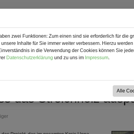
en zwei Funktionen: Zum einen sind sie erforderlich für die g
 mehr
Herunterladbares & Links
Kalender
Kontakt
 unsere Inhalte für Sie immer weiter verbessern. Hierzu werde
verständnis in die Verwendung der Cookies können Sie jederz
rer
Datenschutzerklärung
und zu uns im
Impressum
.
Alle Co
ss das Streichholz ausp
iger