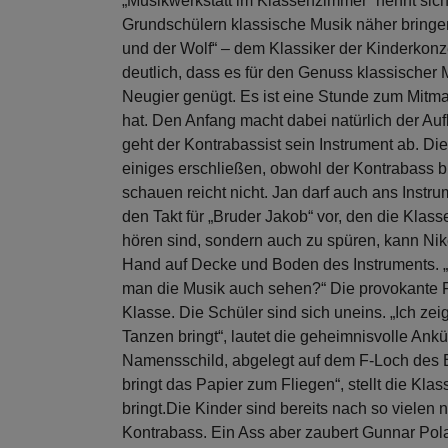
„Musikwerkstatt im Klassenzimmer“ nennt sic
Grundschülern klassische Musik näher bringe
und der Wolf“ – dem Klassiker der Kinderkonz
deutlich, dass es für den Genuss klassischer
Neugier genügt. Es ist eine Stunde zum Mitma
hat. Den Anfang macht dabei natürlich der Au
geht der Kontrabassist sein Instrument ab. Die
einiges erschließen, obwohl der Kontrabass bi
schauen reicht nicht. Jan darf auch ans Instru
den Takt für „Bruder Jakob“ vor, den die Klas
hören sind, sondern auch zu spüren, kann Nik
Hand auf Decke und Boden des Instruments. „Da
man die Musik auch sehen?“ Die provokante Fr
Klasse. Die Schüler sind sich uneins. „Ich zei
Tanzen bringt“, lautet die geheimnisvolle An
Namensschild, abgelegt auf dem F-Loch des Bas
bringt das Papier zum Fliegen“, stellt die Kl
bringt.
Die Kinder sind bereits nach so viele
Kontrabass. Ein Ass aber zaubert Gunnar Po