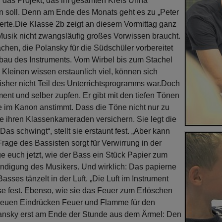
h das Projekt, das im gesamten Kreis Unna
n soll. Denn am Ende des Monats geht es zu „Peter
erte.
Die Klasse 2b zeigt an diesem Vormittag ganz
 Musik nicht zwangsläufig großes Vorwissen braucht.
chen, die Polansky für die Südschüler vorbereitet
fbau des Instruments. Vom Wirbel bis zum Stachel
 Kleinen wissen erstaunlich viel, können sich
sher nicht Teil des Unterrichtsprogramms war.
Doch
ment und selber zupfen. Er gibt mit den tiefen Tönen
se im Kanon anstimmt. Dass die Töne nicht nur zu
e ihren Klassenkameraden versichern. Sie legt die
s schwingt“, stellt sie erstaunt fest. „Aber kann
age des Bassisten sorgt für Verwirrung in der
ge euch jetzt, wie der Bass ein Stück Papier zum
kündigung des Musikers. Und wirklich: Das papierne
ses tänzelt in der Luft. „Die Luft im Instrument
asse fest. Ebenso, wie sie das Feuer zum Erlöschen
n neuen Eindrücken Feuer und Flamme für den
lansky erst am Ende der Stunde aus dem Ärmel: Den