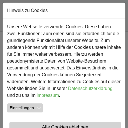
Hinweis zu Cookies
Sie sind hier:
Südschule
Nachricht
Unsere Webseite verwendet Cookies. Diese haben
zwei Funktionen: Zum einen sind sie erforderlich für die
Zum Hauptinhalt springen
grundlegende Funktionalität unserer Website. Zum
NEWS
anderen können wir mit Hilfe der Cookies unsere Inhalte
für Sie immer weiter verbessern. Hierzu werden
Schulwegsbegehung am
pseudonymisierte Daten von Website-Besuchern
gesammelt und ausgewertet. Das Einverständnis in die
Standort Süd
Verwendung der Cookies können Sie jederzeit
widerrufen. Weitere Informationen zu Cookies auf dieser
03.09.2019
Südschule Aktuelles
Website finden Sie in unserer
Datenschutzerklärung
Erstellt von
Rautenberg
und zu uns im
Impressum
.
Einstellungen
Alle Cookies ablehnen