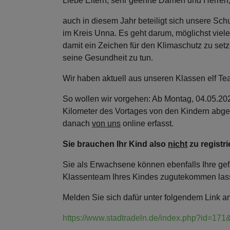
Liebe Eltern, sehr geehrte Damen und Herren
auch in diesem Jahr beteiligt sich unsere Sch
im Kreis Unna. Es geht darum, möglichst viel
damit ein Zeichen für den Klimaschutz zu setz
seine Gesundheit zu tun.
Wir haben aktuell aus unseren Klassen elf Te
So wollen wir vorgehen: Ab Montag, 04.05.202
Kilometer des Vortages von den Kindern abg
danach
von uns
online erfasst.
Sie brauchen Ihr Kind also
nicht
zu registri
Sie als Erwachsene können ebenfalls Ihre g
Klassenteam Ihres Kindes zugutekommen la
Melden Sie sich dafür unter folgendem Link an
https://www.stadtradeln.de/index.php?id=1