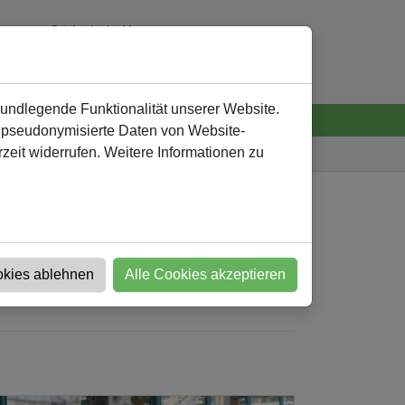
Südschule Kamen
0 23 07 - 92 32 60
verwaltung
@
suedschule-kamen.de
rundlegende Funktionalität unserer Website.
n pseudonymisierte Daten von Website-
eit widerrufen. Weitere Informationen zu
Südschule
Nachricht
okies ablehnen
Alle Cookies akzeptieren