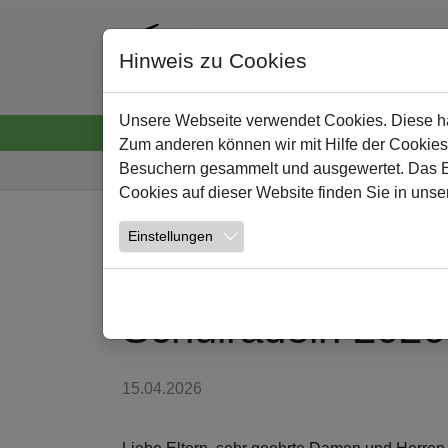
Hinweis zu Cookies
Unsere Webseite verwendet Cookies. Diese hab
Startseite
Neuigkeiten
Wir
Lernen und
Zum anderen können wir mit Hilfe der Cookies
Sie sind hier:
Besuchern gesammelt und ausgewertet. Das Ein
Cookies auf dieser Website finden Sie in unse
Zum Hauptinhalt springen
Einstellungen
NEWS
Schulradeln 2026
15.04.2026