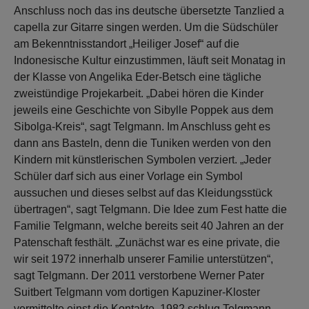
Anschluss noch das ins deutsche übersetzte Tanzlied a
capella zur Gitarre singen werden. Um die Südschüler
am Bekenntnisstandort „Heiliger Josef“ auf die
Indonesische Kultur einzustimmen, läuft seit Monatag in
der Klasse von Angelika Eder-Betsch eine tägliche
zweistündige Projekarbeit. „Dabei hören die Kinder
jeweils eine Geschichte von Sibylle Poppek aus dem
Sibolga-Kreis“, sagt Telgmann. Im Anschluss geht es
dann ans Basteln, denn die Tuniken werden von den
Kindern mit künstlerischen Symbolen verziert. „Jeder
Schüler darf sich aus einer Vorlage ein Symbol
aussuchen und dieses selbst auf das Kleidungsstück
übertragen“, sagt Telgmann. Die Idee zum Fest hatte die
Familie Telgmann, welche bereits seit 40 Jahren an der
Patenschaft festhält. „Zunächst war es eine private, die
wir seit 1972 innerhalb unserer Familie unterstützen“,
sagt Telgmann. Der 2011 verstorbene Werner Pater
Suitbert Telgmann vom dortigen Kapuziner-Kloster
vermittelte einst die Kontakte. 1982 schlug Telgmann