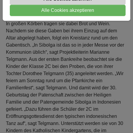
Alle Cookies akzeptieren
In großen Körben tragen sie dabei Brot und Wein.
Nachdem sie diese Gaben bei ihrem Einzug auf dem
Altar abgelegt haben, folgt ein Kreistanz rund um den
Gabentisch. „In Sibolga ist das so in jeder Messe vor der
Kommunion üblich“, sagt Projektleiterin Marianne
Telgmann. Aus der ersten Bankreihe beobachtet sie die
Kinder der Klasse 2C bei den Proben, die von ihrer
Tochter Dorothee Telgmann (35) angeleitet werden. „Wir
feiern am Sonntag rund um die Pfarrkirche ein
Familienfest“, sagt Telgmann. Und damit wird der 30.
Geburtstag der Patenschaft zwischen der Heiligen
Familie und der Patengemeinde Sibolga in Indonesien
gefeiert. „Dazu führen die Schüler der 2C im
Eröffnungsgottesdienst den typischen indonesischen
Tanz auf“, sagt Telgmann. Unterstützt werden sie von 30
Kindern des Katholischen Kindergartens, die im