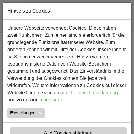
Hinweis zu Cookies
Sie sind hier:
Südschule
Nachricht
Unsere Webseite verwendet Cookies. Diese haben
zwei Funktionen: Zum einen sind sie erforderlich für die
Zum Hauptinhalt springen
grundlegende Funktionalität unserer Website. Zum
NEWS
anderen können wir mit Hilfe der Cookies unsere Inhalte
für Sie immer weiter verbessern. Hierzu werden
Schüler tanzen in Tunika
pseudonymisierte Daten von Website-Besuchern
gesammelt und ausgewertet. Das Einverständnis in die
29.06.2012
Verwendung der Cookies können Sie jederzeit
Aktuelles Musik Hellweger Anzeiger Josef
widerrufen. Weitere Informationen zu Cookies auf dieser
Website finden Sie in unserer
Datenschutzerklärung
und zu uns im
Impressum
.
Einstellungen
Alle Cookies ablehnen