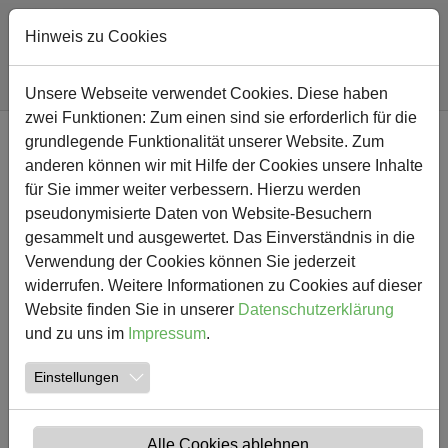
Hinweis zu Cookies
Sie sind hier:
Südschule
Nachricht
Unsere Webseite verwendet Cookies. Diese haben
zwei Funktionen: Zum einen sind sie erforderlich für die
Zum Hauptinhalt springen
grundlegende Funktionalität unserer Website. Zum
NEWS
anderen können wir mit Hilfe der Cookies unsere Inhalte
für Sie immer weiter verbessern. Hierzu werden
Schüler der Josefschule
pseudonymisierte Daten von Website-Besuchern
gesammelt und ausgewertet. Das Einverständnis in die
gewinnt Vorlesewettbewerb
Verwendung der Cookies können Sie jederzeit
widerrufen. Weitere Informationen zu Cookies auf dieser
25.11.2015
Aktuelles Josef
Website finden Sie in unserer
Datenschutzerklärung
Erstellt von
Rautenberg
und zu uns im
Impressum
.
Am 15.11. gewann ein Schüler der 4. Klasse der
Einstellungen
Josefsschule den Lesewettbewerb. Der 1. Platz ging
nicht nur an ihn, sondern er teilte ihn sich mit einer
Schülerin der Astrid Lindgren Schule.
Alle Cookies ablehnen