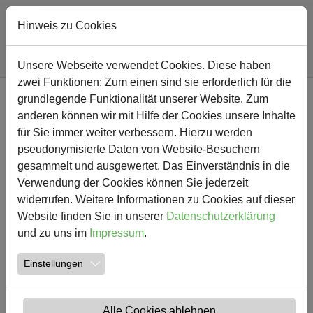
Hinweis zu Cookies
Sie sind hier:
Südschule
Nachricht
Unsere Webseite verwendet Cookies. Diese haben
zwei Funktionen: Zum einen sind sie erforderlich für die
Zum Hauptinhalt springen
grundlegende Funktionalität unserer Website. Zum
NEWS
anderen können wir mit Hilfe der Cookies unsere Inhalte
für Sie immer weiter verbessern. Hierzu werden
Mein Körper gehört mir
pseudonymisierte Daten von Website-Besuchern
gesammelt und ausgewertet. Das Einverständnis in die
04.02.2013
Sachunterricht
Verwendung der Cookies können Sie jederzeit
widerrufen. Weitere Informationen zu Cookies auf dieser
Website finden Sie in unserer
Datenschutzerklärung
und zu uns im
Impressum
.
Einstellungen
Alle Cookies ablehnen