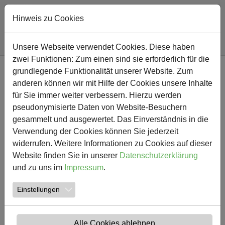
Hinweis zu Cookies
Sie sind hier:
Südschule
Nachricht
Unsere Webseite verwendet Cookies. Diese haben
zwei Funktionen: Zum einen sind sie erforderlich für die
Zum Hauptinhalt springen
grundlegende Funktionalität unserer Website. Zum
NEWS
anderen können wir mit Hilfe der Cookies unsere Inhalte
für Sie immer weiter verbessern. Hierzu werden
Kinderredakteurin des
pseudonymisierte Daten von Website-Besuchern
gesammelt und ausgewertet. Das Einverständnis in die
Hellweger Anzeigers im
Verwendung der Cookies können Sie jederzeit
Unterricht
widerrufen. Weitere Informationen zu Cookies auf dieser
Website finden Sie in unserer
Datenschutzerklärung
und zu uns im
Impressum
.
17.11.2016
Südschule Aktuelles Hellweger Anzeiger
Einstellungen
Alle Cookies ablehnen