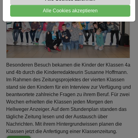
Alle Cookies akzeptieren
Besonderen Besuch bekamen die Kinder der Klassen 4a
und 4b durch die Kinderredakteurin Susanne Hoffmann.
Im Rahmen des Zeitungsprojektes der vierten Klassen
stand sie den Kindern für ein Interview zur Verfügung und
beantwortete zahlreiche Fragen zu ihrem Beruf. Für zwei
Wochen erhielten die Klassen jeden Morgen den
Hellweger Anzeiger. Auf dem Stundenplan standen das
tägliche Zeitung lesen und der Austausch über
Nachrichten. Mit ihrem Hintergrundwissen planen die
Klassen jetzt die Anfertigung einer Klassenzeitung.