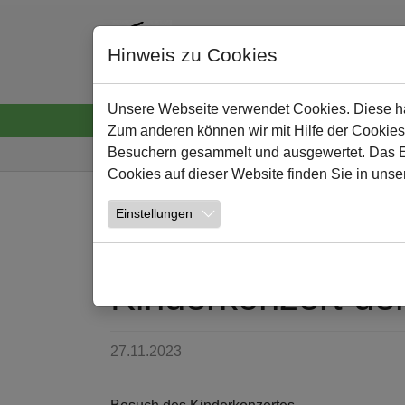
Hinweis zu Cookies
Unsere Webseite verwendet Cookies. Diese hab
Startseite
Neuigkeiten
Wir
Lernen und
Zum anderen können wir mit Hilfe der Cookies
Sie sind hier:
Besuchern gesammelt und ausgewertet. Das Ein
Cookies auf dieser Website finden Sie in unse
Zum Hauptinhalt springen
Einstellungen
NEWS
Kinderkonzert de
27.11.2023