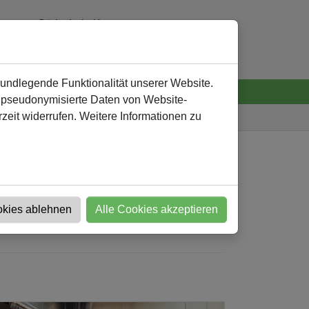
Südschule Kamen
0 23 07 - 92 32 60
verwaltung
@
suedschule-kamen.de
rundlegende Funktionalität unserer Website.
n pseudonymisierte Daten von Website-
eit widerrufen. Weitere Informationen zu
Südschule
Nachricht
okies ablehnen
Alle Cookies akzeptieren