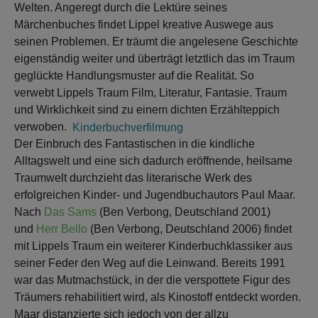
Welten. Angeregt durch die Lektüre seines
Märchenbuches findet Lippel kreative Auswege aus
seinen Problemen. Er träumt die angelesene Geschichte
eigenständig weiter und überträgt letztlich das im Traum
geglückte Handlungsmuster auf die Realität. So
verwebt Lippels Traum Film, Literatur, Fantasie. Traum
und Wirklichkeit sind zu einem dichten Erzählteppich
verwoben.
Kinderbuchverfilmung
Der Einbruch des Fantastischen in die kindliche
Alltagswelt und eine sich dadurch eröffnende, heilsame
Traumwelt durchzieht das literarische Werk des
erfolgreichen Kinder- und Jugendbuchautors Paul Maar.
Nach
Das Sams
(Ben Verbong, Deutschland 2001)
und
Herr Bello
(Ben Verbong, Deutschland 2006) findet
mit Lippels Traum ein weiterer Kinderbuchklassiker aus
seiner Feder den Weg auf die Leinwand. Bereits 1991
war das Mutmachstück, in der die verspottete Figur des
Träumers rehabilitiert wird, als Kinostoff entdeckt worden.
Maar distanzierte sich jedoch von der allzu