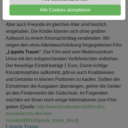
in den Klassen und im Sekretariat. Unser Südschulkino
Alle Cookies akzeptieren
ist für Grundschulkinder ab Klasse 1 und Ehemalige der
5. und 6. Klassen unser beider Schulstandorte gedacht.
Aber auch Freunde im gleichen Alter sind herzlich
eingeladen. Die Kinder können sich ohne großen
Aufwand zu einem Kinonachmittag verabreden. Wir
zeigen den ohne Altersbeschränkung freigegebenen Film
„Lippels Traum“
. Der Film wird vom Medienzentrum
Unna mit den entsprechenden Vorführrechten entliehen.
Der freiwillige Eintritt beträgt 1 Euro. Damit richtige
Kinoatmosphäre aufkommt, gibt es auch Knabbereien
und Getränke in kleinen Portionen zu kaufen. Sollten die
Einnahmen die Ausgaben übersteigen, gehen die Gelder
an den Förderverein der Südschule. Im Folgenden
möchten wir Ihnen noch einige Informationen zum Film
geben (Quelle:
http://www.kinofenster.de/film-des-
monats/archiv-film-des-
monats/kf0910/lippels_traum_film/
):
Lippels Traum