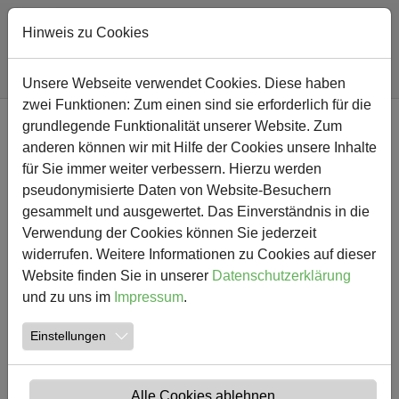
Hinweis zu Cookies
Sie sind hier:
Südschule
Nachricht
Unsere Webseite verwendet Cookies. Diese haben
zwei Funktionen: Zum einen sind sie erforderlich für die
Zum Hauptinhalt springen
grundlegende Funktionalität unserer Website. Zum
NEWS
anderen können wir mit Hilfe der Cookies unsere Inhalte
für Sie immer weiter verbessern. Hierzu werden
Kinderkino am 28.1. um 16
pseudonymisierte Daten von Website-Besuchern
gesammelt und ausgewertet. Das Einverständnis in die
Uhr am Standort Süd
Verwendung der Cookies können Sie jederzeit
widerrufen. Weitere Informationen zu Cookies auf dieser
20.01.2016
Kinderkino Südschule Aktuelles
Website finden Sie in unserer
Datenschutzerklärung
und zu uns im
Impressum
.
Pünktlich zum Schulhalbjahreswechsel findet das 7.
Kinderkino in Südkamen statt. Am
Donnerstag, dem
Einstellungen
28.01.2016,
wird das Forum der Südschule zum
Kinosaal.
Einlass ist um 16:00 Uhr.
Um etwa 18:00 Uhr
endet die Veranstaltung. Der Vorverkauf beginnt ab sofort
Alle Cookies ablehnen