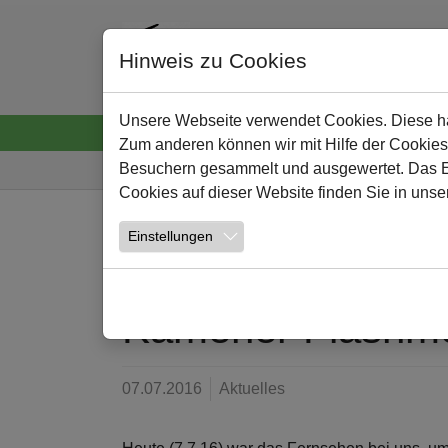
Hinweis zu Cookies
Unsere Webseite verwendet Cookies. Diese hab
Startseite
Neuigkeiten
Wir
Lernen und
Zum anderen können wir mit Hilfe der Cookies
Sie sind hier:
Besuchern gesammelt und ausgewertet. Das Ein
Cookies auf dieser Website finden Sie in unse
Zum Hauptinhalt springen
Einstellungen
NEWS
Kamener Flashmob
07.07.2016
Aktuelles