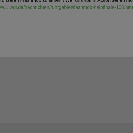
 unseren Flashmob zu filmen:) Wer uns voll in Action sehen möc
www1.wdr.de/nachrichten/ruhrgebiet/flashmob-halbfinale-100.htm