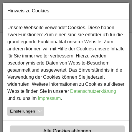
Hinweis zu Cookies
Sie sind hier:
Südschule
Nachricht
Unsere Webseite verwendet Cookies. Diese haben
zwei Funktionen: Zum einen sind sie erforderlich für die
Zum Hauptinhalt springen
grundlegende Funktionalität unserer Website. Zum
NEWS
anderen können wir mit Hilfe der Cookies unsere Inhalte
für Sie immer weiter verbessern. Hierzu werden
Hitzefrei
pseudonymisierte Daten von Website-Besuchern
gesammelt und ausgewertet. Das Einverständnis in die
19.06.2026
Verwendung der Cookies können Sie jederzeit
widerrufen. Weitere Informationen zu Cookies auf dieser
Liebe Eltern, sehr geehrte Damen und Herren,
Website finden Sie in unserer
Datenschutzerklärung
und zu uns im
Impressum
.
aufgrund der anhaltend hohen Temperaturen endet der
Unterricht am kommenden Montag und Dienstag, 22.06.
Einstellungen
und 23.06.2026, für alle Kinder bereits nach der 4. Stunde
um 11:35 Uhr.
Alle Cookies ablehnen