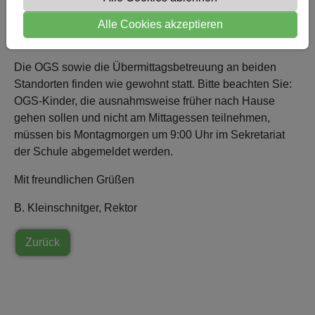
Ob das Hitzefrei auch an weiteren Tagen notwendig sein
wird, entscheide ich im Laufe der nächsten Woche und
Alle Cookies akzeptieren
informiere Sie rechtzeitig.
Die OGS sowie die Übermittagsbetreuung an beiden
Standorten finden wie gewohnt statt. Bitte beachten Sie:
OGS‑Kinder, die ausnahmsweise früher nach Hause
gehen sollen und nicht am Mittagessen teilnehmen,
müssen bis Montagmorgen um 9:00 Uhr im Sekretariat
der Schule abgemeldet werden.
Mit freundlichen Grüßen
B. Kleinschnitger, Rektor
Zurück