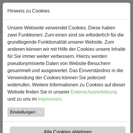
Hinweis zu Cookies
Sie sind hier:
Südschule
Nachricht
Unsere Webseite verwendet Cookies. Diese haben
zwei Funktionen: Zum einen sind sie erforderlich für die
Zum Hauptinhalt springen
grundlegende Funktionalität unserer Website. Zum
NEWS
anderen können wir mit Hilfe der Cookies unsere Inhalte
für Sie immer weiter verbessern. Hierzu werden
Heute bin ich...
pseudonymisierte Daten von Website-Besuchern
gesammelt und ausgewertet. Das Einverständnis in die
03.02.2013
Aktuelles
Verwendung der Cookies können Sie jederzeit
widerrufen. Weitere Informationen zu Cookies auf dieser
Website finden Sie in unserer
Datenschutzerklärung
und zu uns im
Impressum
.
Einstellungen
Alle Cookies ablehnen