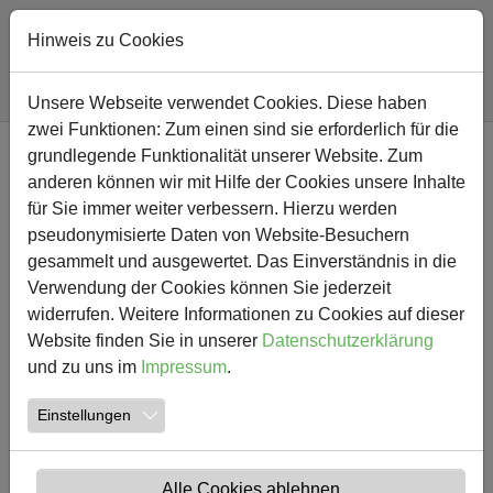
Hinweis zu Cookies
Sie sind hier:
Südschule
Nachricht
Unsere Webseite verwendet Cookies. Diese haben
zwei Funktionen: Zum einen sind sie erforderlich für die
Zum Hauptinhalt springen
grundlegende Funktionalität unserer Website. Zum
NEWS
anderen können wir mit Hilfe der Cookies unsere Inhalte
für Sie immer weiter verbessern. Hierzu werden
Helau und Aalaf am
pseudonymisierte Daten von Website-Besuchern
gesammelt und ausgewertet. Das Einverständnis in die
Rosenmontag in der
Verwendung der Cookies können Sie jederzeit
Südschule
widerrufen. Weitere Informationen zu Cookies auf dieser
Website finden Sie in unserer
Datenschutzerklärung
und zu uns im
Impressum
.
24.02.2020
Erstellt von
Rautenberg
Einstellungen
Alle Schulen in Nordrhein-Westfalen haben am
Rosenmontag frei. Alle Schulen? Nein, eine kleine
Schule in Kamen widersetzt sich der Tradition.
Alle Cookies ablehnen