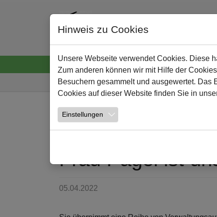
Hinweis zu Cookies
Unsere Webseite verwendet Cookies. Diese hab
Startseite
Neuigkeiten
Wir
Lernen und
Zum anderen können wir mit Hilfe der Cookies
Sie sind hier:
Besuchern gesammelt und ausgewertet. Das Ein
Cookies auf dieser Website finden Sie in unse
Zum Hauptinhalt springen
Einstellungen
NEWS
Frau Pagel ist un
05.04.2022