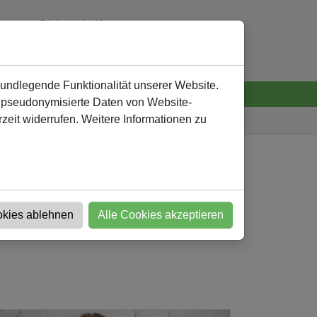
Südschule Kamen
0 23 07 - 92 32 60
verwaltung
@
suedschule-kamen.de
rundlegende Funktionalität unserer Website.
n pseudonymisierte Daten von Website-
eit widerrufen. Weitere Informationen zu
Südschule
Nachricht
okies ablehnen
Alle Cookies akzeptieren