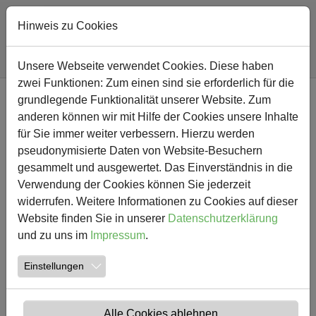
Hinweis zu Cookies
Sie sind hier:
Südschule
Nachricht
Unsere Webseite verwendet Cookies. Diese haben
zwei Funktionen: Zum einen sind sie erforderlich für die
Zum Hauptinhalt springen
grundlegende Funktionalität unserer Website. Zum
NEWS
anderen können wir mit Hilfe der Cookies unsere Inhalte
für Sie immer weiter verbessern. Hierzu werden
Erntedankgottesdienst
pseudonymisierte Daten von Website-Besuchern
gesammelt und ausgewertet. Das Einverständnis in die
26.09.2019
Südschule
Verwendung der Cookies können Sie jederzeit
widerrufen. Weitere Informationen zu Cookies auf dieser
Website finden Sie in unserer
Datenschutzerklärung
und zu uns im
Impressum
.
Einstellungen
Alle Cookies ablehnen