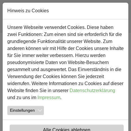
Hinweis zu Cookies
Sie sind hier:
Südschule
Nachricht
Unsere Webseite verwendet Cookies. Diese haben
zwei Funktionen: Zum einen sind sie erforderlich für die
Zum Hauptinhalt springen
grundlegende Funktionalität unserer Website. Zum
NEWS
anderen können wir mit Hilfe der Cookies unsere Inhalte
für Sie immer weiter verbessern. Hierzu werden
Einladung zur JHV 2018 des
pseudonymisierte Daten von Website-Besuchern
gesammelt und ausgewertet. Das Einverständnis in die
Fördervereins "Freunde der
Verwendung der Cookies können Sie jederzeit
Südschule e.V."
widerrufen. Weitere Informationen zu Cookies auf dieser
Website finden Sie in unserer
Datenschutzerklärung
und zu uns im
Impressum
.
20.05.2018
Südschule Aktuelles
Einstellungen
Einladung zur JHV 2018
des Fördervereins
„Freunde
der Südschule e.V.“
Termin: 05.06.2018 um 17 Uhr Ort:
Südschule / Lehrerzimmer Tagesordnung: 1.
Alle Cookies ablehnen