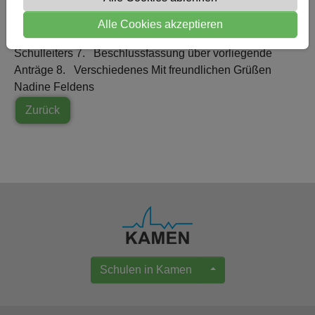
Begrüßung des Vorstandes 2. Genehmigung des
Protokolls vom 3.05.2017 3. Bericht der Schatzmeisterin
Alle Cookies akzeptieren
4. Entlastung des Vorstandes 5. Wahlen 6. Bericht des
Schulleiters 7. Beschlussfassung über vorliegende
Anträge 8. Verschiedenes Mit freundlichen Grüßen
Nadine Feldens
Zurück
Schulen in Kamen