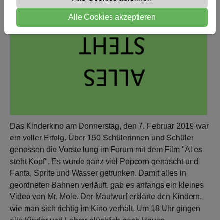
Alle Cookies akzeptieren
Das Kinderkino am Donnerstag, den 7. Februar 2019 war
ein voller Erfolg. Über 150 Schülerinnen und Schüler
genossen die Vorstellung im Forum mit dem Film "Alles
steht Kopf". Es wurde ganz viel Popcorn genascht und
Fanta, Sprite und Wasser getrunken. Damit alles in
geordneten Bahnen verläuft, gab es anfangs ein kleines
Video von Mr. Mole. Der Maulwurf erklärte den Kindern,
wie man sich richtig im Kino verhält. Um 18 Uhr gingen