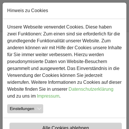
Hinweis zu Cookies
Sie sind hier:
Südschule
Nachricht
Unsere Webseite verwendet Cookies. Diese haben
zwei Funktionen: Zum einen sind sie erforderlich für die
Zum Hauptinhalt springen
grundlegende Funktionalität unserer Website. Zum
NEWS
anderen können wir mit Hilfe der Cookies unsere Inhalte
für Sie immer weiter verbessern. Hierzu werden
Alles steht Kopf - Unser
pseudonymisierte Daten von Website-Besuchern
gesammelt und ausgewertet. Das Einverständnis in die
Kinderkino war ein voller
Verwendung der Cookies können Sie jederzeit
Erfolg!
widerrufen. Weitere Informationen zu Cookies auf dieser
Website finden Sie in unserer
Datenschutzerklärung
und zu uns im
Impressum
.
19.02.2019
Südschule Aktuelles Kinderkino
Erstellt von
Georg Rautenberg
Einstellungen
Alle Cookies ablehnen